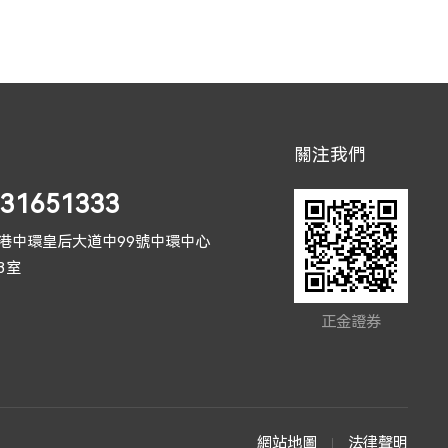
關注我們
)31651333
港中環皇后大道中99號中環中心
03室
正金證券
網站地圖
法律聲明