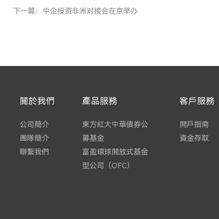
下一篇：中企投资非洲对接会在京举办
關於我們
產品服務
客戶服務
公司簡介
東方紅大中華債券公
開戶指南
團隊簡介
募基金
資金存取
聯繫我們
富盈環球開放式基金
型公司（OFC）