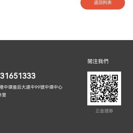
返回列表
關注我們
)31651333
港中環皇后大道中99號中環中心
03室
正金證券